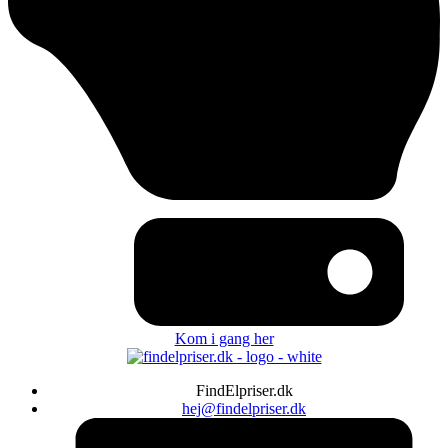
Kom i gang her
FindElpriser.dk
hej@findelpriser.dk