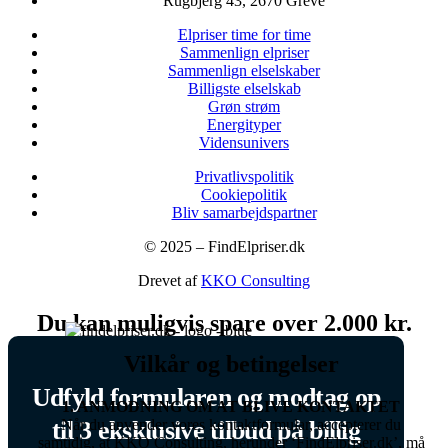
Rugbjerg 43, 2670 Greve
Elpriser time for time
Sammenlign elpriser
Sammenlign elselskaber
Billigste elselskab
Grøn strøm
Energityper
Vidensunivers
Privatlivspolitik
Cookiepolitik
Bliv samarbejdspartner
© 2025 – FindElpriser.dk
Drevet af
KKO Consulting
Du kan muligvis spare over
2.000 kr.
Vilkår og betingelser
Sammenlign elpriser
Udfyld formularen og modtag op
1. ANMODNING OM AT BLIVE KONTAKTET
Når du anvender vores kontaktformular, accepterer du
til 3 eksklusive tilbud på billig
Sammenlign elselskaber
samtidig, at KKO Consulting, herunder ‘FindElpriser.dk’, må