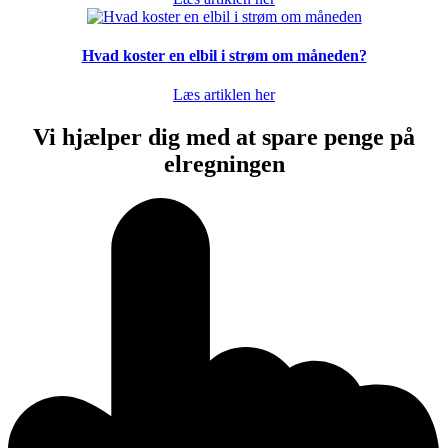
Hvad koster en elbil i strøm om måneden?
Læs artiklen her
Vi hjælper dig med at spare penge på
elregningen