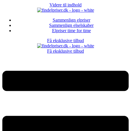
Videre til indhold
Sammenlign elpriser
Sammenlign elselskaber
Elpriser time for time
Få eksklusive tilbud
Få eksklusive tilbud