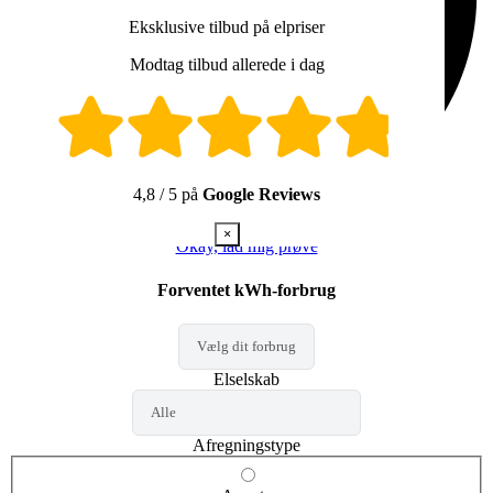
Du kan altid tilbagekalde dit samtykke ved at skrive til:
hej@findelpriser.dk
Eksklusive tilbud på elpriser
Derudover vil du blive kontaktet af op til tre af følgende
Modtag tilbud allerede i dag
samarbejdspartnere og giver samtykke til følgende udsagn:
Norlys Energi A/S (CVR: 25118359)
Jeg giver samtykke til, at Norlys Energi A/S må
kontakte mig via telefonopkald, e-mail og sms/mms med
gode tilbud på energi.
4,8 / 5 på
Google Reviews
Samtidig giver jeg samtykke til behandling af min
persondata i den forbindelse.
×
Samtykket kan altid tilbagekaldes ved at kontakte os på
Okay, lad mig prøve
energi@norlys.dk
eller ved at klikke på afmeldingslinket
i vores e-mails.
Forventet kWh-forbrug
Du kan læse i vores
persondatapolitik
, hvordan vi
behandler oplysninger om dig.
JYSK ENERGI A/S (CVR: 21105848)
Jeg giver hermed mit samtykke til at modtage
markedsføring fra Jysk Energi A/S via e-mail, sms og
Elselskab
telefonopkald vedrørende gode tilbud på energi.
Samtidig giver jeg samtykke til behandling af min
persondata i den forbindelse.
Afregningstype
Du kan til enhver tid trække dit samtykke tilbage ved at
kontakte os på
kundeservice@jyskenergi.dk
eller ved at