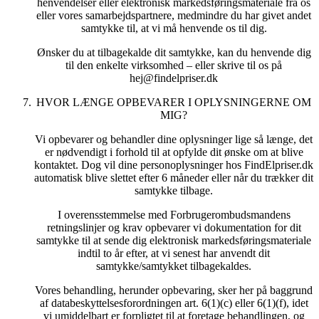
henvendelser eller elektronisk markedsføringsmateriale fra os
eller vores samarbejdspartnere, medmindre du har givet andet
samtykke til, at vi må henvende os til dig.
Ønsker du at tilbagekalde dit samtykke, kan du henvende dig
til den enkelte virksomhed – eller skrive til os på
hej@findelpriser.dk
HVOR LÆNGE OPBEVARER I OPLYSNINGERNE OM
MIG?
Vi opbevarer og behandler dine oplysninger lige så længe, det
er nødvendigt i forhold til at opfylde dit ønske om at blive
kontaktet. Dog vil dine personoplysninger hos FindElpriser.dk
automatisk blive slettet efter 6 måneder eller når du trækker dit
samtykke tilbage.
I overensstemmelse med Forbrugerombudsmandens
retningslinjer og krav opbevarer vi dokumentation for dit
samtykke til at sende dig elektronisk markedsføringsmateriale
indtil to år efter, at vi senest har anvendt dit
samtykke/samtykket tilbagekaldes.
Vores behandling, herunder opbevaring, sker her på baggrund
af databeskyttelsesforordningen art. 6(1)(c) eller 6(1)(f), idet
vi umiddelbart er forpligtet til at foretage behandlingen, og