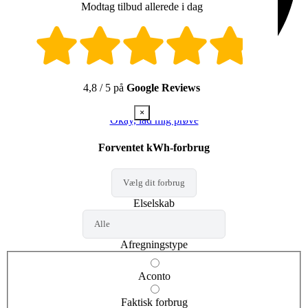
Derudover vil du blive kontaktet af op til tre af følgende
Modtag tilbud allerede i dag
samarbejdspartnere og giver samtykke til følgende udsagn:
Norlys Energi A/S (CVR: 25118359)
Jeg giver samtykke til, at Norlys Energi A/S må
kontakte mig via telefonopkald, e-mail og sms/mms med
gode tilbud på energi.
4,8 / 5 på
Google Reviews
Samtidig giver jeg samtykke til behandling af min
persondata i den forbindelse.
×
Samtykket kan altid tilbagekaldes ved at kontakte os på
Okay, lad mig prøve
energi@norlys.dk
eller ved at klikke på afmeldingslinket
i vores e-mails.
Forventet kWh-forbrug
Du kan læse i vores
persondatapolitik
, hvordan vi
behandler oplysninger om dig.
JYSK ENERGI A/S (CVR: 21105848)
Jeg giver hermed mit samtykke til at modtage
markedsføring fra Jysk Energi A/S via e-mail, sms og
Elselskab
telefonopkald vedrørende gode tilbud på energi.
Samtidig giver jeg samtykke til behandling af min
persondata i den forbindelse.
Afregningstype
Du kan til enhver tid trække dit samtykke tilbage ved at
kontakte os på
kundeservice@jyskenergi.dk
eller ved at
Aconto
klikke på afmeldingslinket i vores e-mails.
Læs mere om behandling af din persondata
her
og
fremsendelse af markedsføring
her
.
Faktisk forbrug