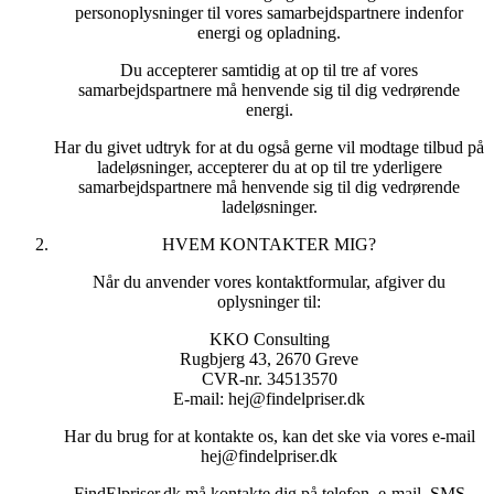
FindElpriser.dk indsamler alene dit navn, adresse, e-
personoplysninger til vores samarbejdspartnere indenfor
mailadresse og telefonnummer samt øvrige personoplysninger
energi og opladning.
som du giver os.
Du accepterer samtidig at op til tre af vores
3. HVAD BRUGER VI DINE OPLYSNINGER TIL?
samarbejdspartnere må henvende sig til dig vedrørende
FindElpriser.dk anvender dine oplysninger til at kontakte dig
energi.
som opfølgning på din forespørgsel eller anmodning om at
Har du givet udtryk for at du også gerne vil modtage tilbud på
blive kontaktet samt til naturlig opfølgning overfor dig herpå.
ladeløsninger, accepterer du at op til tre yderligere
Herudover anvender vi ikke dine oplysninger, medmindre vi
samarbejdspartnere må henvende sig til dig vedrørende
aftaler andet.
ladeløsninger.
Derudover er formålet med behandlingen af dine
HVEM KONTAKTER MIG?
personoplysninger at kunne fremsende relevante informationer
til FindElpriser.dk’s samarbejdspartnere, for at vores
Når du anvender vores kontaktformular, afgiver du
samarbejdspartnere dermed kan tilbyde dig et så konkret tilbud
oplysninger til:
som muligt på din forespørgsel omkring levering af energi og
opladning.
KKO Consulting
Rugbjerg 43, 2670 Greve
Hvis du også har afgivet personoplysninger til andre formål,
CVR-nr. 34513570
oplyser vi dig særskilt om vores behandling til sådanne formål.
E-mail: hej@findelpriser.dk
Dit samtykke indhentes til opfyldelse af markedsføringsloven
Har du brug for at kontakte os, kan det ske via vores e-mail
§ 10, stk. 1.
hej@findelpriser.dk
Grundlaget for vores behandling af dine personoplysninger er
databeskyttelsesforordningen art. 6(1)(f)
FindElpriser.dk må kontakte dig på telefon, e-mail, SMS