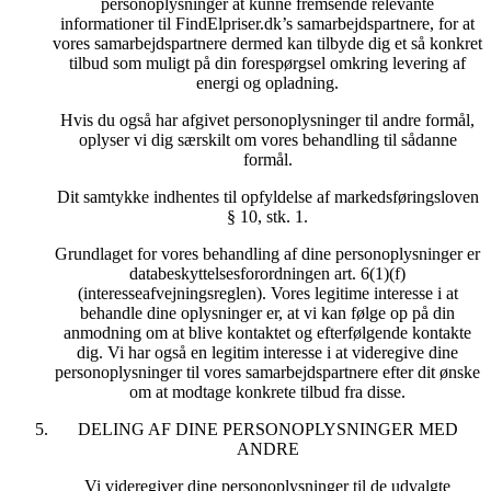
personoplysninger at kunne fremsende relevante
informationer til FindElpriser.dk’s samarbejdspartnere, for at
vores samarbejdspartnere dermed kan tilbyde dig et så konkret
tilbud som muligt på din forespørgsel omkring levering af
energi og opladning.
Hvis du også har afgivet personoplysninger til andre formål,
oplyser vi dig særskilt om vores behandling til sådanne
formål.
Dit samtykke indhentes til opfyldelse af markedsføringsloven
§ 10, stk. 1.
Grundlaget for vores behandling af dine personoplysninger er
databeskyttelsesforordningen art. 6(1)(f)
(interesseafvejningsreglen). Vores legitime interesse i at
behandle dine oplysninger er, at vi kan følge op på din
anmodning om at blive kontaktet og efterfølgende kontakte
dig. Vi har også en legitim interesse i at videregive dine
personoplysninger til vores samarbejdspartnere efter dit ønske
om at modtage konkrete tilbud fra disse.
DELING AF DINE PERSONOPLYSNINGER MED
ANDRE
Vi videregiver dine personoplysninger til de udvalgte