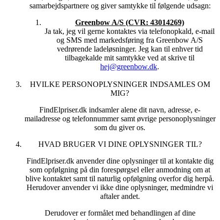
retningslinjer og krav opbevarer vi dokumentation for dit
samarbejdspartnere og giver samtykke til følgende udsagn:
samtykke til at sende dig elektronisk markedsføringsmateriale
Greenbow A/S (CVR: 43014269)
indtil to år efter, at vi senest har anvendt dit
Ja tak, jeg vil gerne kontaktes via telefonopkald, e-mail
samtykke/samtykket tilbagekaldes.
og SMS med markedsføring fra Greenbow A/S
Vores behandling, herunder opbevaring, sker her på baggrund
vedrørende ladeløsninger. Jeg kan til enhver tid
af databeskyttelsesforordningen art. 6(1)(c) eller 6(1)(f), idet vi
tilbagekalde mit samtykke ved at skrive til
umiddelbart er forpligtet til at foretage behandlingen, og idet vi
hej@greenbow.dk
.
har en væsentlig interesse i at kunne dokumentere, at vi
overholder markedsføringsloven § 10.
HVILKE PERSONOPLYSNINGER INDSAMLES OM
MIG?
Når vores behandlingsformål er udtømt, sletter vi dine
oplysninger.
FindElpriser.dk indsamler alene dit navn, adresse, e-
mailadresse og telefonnummer samt øvrige personoplysninger
7. DINE OPLYSNINGER BEHANDLES FORTROLIGT
som du giver os.
OG SIKKERT
Vi opbevarer dine oplysninger fortroligt og sikkert. Vi har
HVAD BRUGER VI DINE OPLYSNINGER TIL?
implementeret de nødvendige tekniske og organisatoriske
FindElpriser.dk anvender dine oplysninger til at kontakte dig
sikkerhedsforanstaltninger mod, at dine oplysninger hændeligt
som opfølgning på din forespørgsel eller anmodning om at
eller ulovligt tilintetgøres, fortabes eller forringes, samt mod, at
blive kontaktet samt til naturlig opfølgning overfor dig herpå.
de kommer til uvedkommendes kendskab, misbruges eller i
Herudover anvender vi ikke dine oplysninger, medmindre vi
øvrigt behandles i strid med de databeskyttelsesretlige regler.
aftaler andet.
×
Derudover er formålet med behandlingen af dine