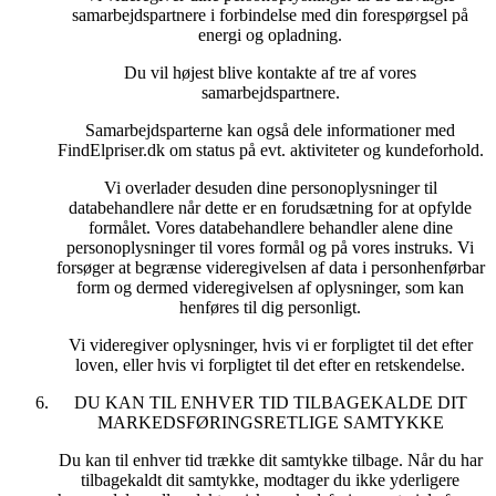
samarbejdspartnere i forbindelse med din forespørgsel på
energi og opladning.
Du vil højest blive kontakte af tre af vores
samarbejdspartnere.
Samarbejdsparterne kan også dele informationer med
FindElpriser.dk om status på evt. aktiviteter og kundeforhold.
Vi overlader desuden dine personoplysninger til
databehandlere når dette er en forudsætning for at opfylde
formålet. Vores databehandlere behandler alene dine
personoplysninger til vores formål og på vores instruks. Vi
forsøger at begrænse videregivelsen af data i personhenførbar
form og dermed videregivelsen af oplysninger, som kan
henføres til dig personligt.
Vi videregiver oplysninger, hvis vi er forpligtet til det efter
loven, eller hvis vi forpligtet til det efter en retskendelse.
DU KAN TIL ENHVER TID TILBAGEKALDE DIT
MARKEDSFØRINGSRETLIGE SAMTYKKE
Du kan til enhver tid trække dit samtykke tilbage. Når du har
tilbagekaldt dit samtykke, modtager du ikke yderligere