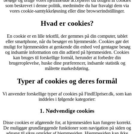
besøge og bruge vores hjemmeside accepterer du brugen af cookies
som beskrevet i denne politik, medmindre du har fravalgt dem via
vores cookie-samtykkeløsning eller dine browserindstillinger.
Hvad er cookies?
En cookie er en lille tekstfil, der gemmes på din computer, tablet
eller smartphone, når du besøger en hjemmeside. Cookies gør det
muligt for hjemmesiden at genkende din enhed ved gentagne besøg
og indsamle information om din adfærd på hjemmesiden. Cookies
kan bruges til forskellige formål, herunder at forbedre din
brugeroplevelse, huske dine præferencer, indsamle statistik og
målrette markedsføring.
Typer af cookies og deres formål
Vi anvender forskellige typer af cookies på FindElpriser.dk, som kan
inddeles i følgende kategorier:
1. Nødvendige cookies
Disse cookies er afgørende for, at hjemmesiden kan fungere korrekt.
De muliggør grundlæggende funktioner som navigation på siden og
adgang til sikre områder af hjemmesiden. Hjemmesiden kan ikke