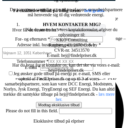
Er du sikker på du har den billigste elaftale?
Du accepterer samtidig at op til tre af vores samarbejdspartnere
Få eksklusive tilbud på elpriser
Få eksklusive tilbud på billig strøm -
helt gratis.
må henvende sig til dig vedrørende energi.
Vi hjælper dig med at indhente 3 eksklusive tilbud på billige
×
elaftaler,
HVEM KONTAKTER MIG?
som du ikke selv ville kunne opnå.
Når du anvender vores kontaktformular, afgiver du
Hvor får du strøm fra nu?
*
oplysninger til:
Det koster dig intet at prøve, men kan muligvis spare mange penge –
For- og efternavn
*
KKO Consulting
hvert år.
Adresse inkl. husnummer, postnummer & by
*
Rugbjerg 43, 2670 Greve
CVR-nr. 34513570
E-mail: hej@findelpriser.dk
Telefonnummer
*
Har du brug for at kontakte os, kan det ske via vores e-mail:
E-mail
*
hej@findelpriser.dk
Jeg ønsker gode tilbud på energi pr. e-mail, SMS eller
opkald af FindElpriser.dk og op til 3 af vores
FindElpriser.dk må kontakte dig på telefon, e-mail, SMS
samarbejdspartnere, som kan være DCC Energi, Modstrøm,
angående din igangværende forespørgsel og fremtidige
Norlys, Jysk Energi, TrygEnergi og SEF Energi. Du kan altid
muligheder for at spare penge.
trække dit samtykke tilbage på hej@findelpriser.dk -
læs mere
FindElpriser.dk kontakter dig indledningsvis med meddelelser
her.
angående din igangværende forespørgsel, eller andre relevante
Modtag eksklusive tilbud
informationer i relation til din forespørgsel.
Please do not fill in this field.
Du kan altid tilbagekalde dit samtykke ved at skrive til:
hej@findelpriser.dk
Eksklusive tilbud på elpriser