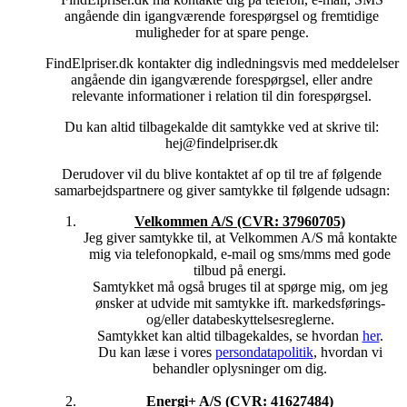
(interesseafvejningsreglen). Vores legitime interesse i at
angående din igangværende forespørgsel og fremtidige
behandle dine oplysninger er, at vi kan følge op på din
muligheder for at spare penge.
anmodning om at blive kontaktet og efterfølgende kontakte
dig.
FindElpriser.dk kontakter dig indledningsvis med meddelelser
angående din igangværende forespørgsel, eller andre
Vi har også en legitim interesse i at videregive dine
relevante informationer i relation til din forespørgsel.
personoplysninger til vores samarbejdspartnere efter dit ønske
om at modtage konkrete tilbud fra disse.
Du kan altid tilbagekalde dit samtykke ved at skrive til:
hej@findelpriser.dk
4. DELING AF DINE PERSONOPLYSNINGER MED
ANDRE
Derudover vil du blive kontaktet af op til tre af følgende
Vi videregiver dine personoplysninger til de udvalgte
samarbejdspartnere og giver samtykke til følgende udsagn:
samarbejdspartnere i forbindelse med din forespørgsel på
energi og opladning. Du vil højest blive kontakte af tre af
Velkommen A/S (CVR:
37960705)
vores samarbejdspartnere.
Jeg giver samtykke til, at Velkommen A/S må kontakte
mig via telefonopkald, e-mail og sms/mms med gode
Samarbejdsparterne kan også dele informationer med
tilbud på energi.
FindElpriser.dk om status på evt. aktiviteter og kundeforhold.
Samtykket må også bruges til at spørge mig, om jeg
Vi overlader desuden dine personoplysninger til
ønsker at udvide mit samtykke ift. markedsførings-
databehandlere når dette er en forudsætning for at opfylde
og/eller databeskyttelsesreglerne.
formålet.
Samtykket kan altid tilbagekaldes, se hvordan
her
.
Vores databehandlere behandler alene dine personoplysninger
Du kan læse i vores
persondatapolitik
, hvordan vi
til vores formål og på vores instruks. Vi forsøger at begrænse
behandler oplysninger om dig.
videregivelsen af data i personhenførbar form og dermed
videregivelsen af oplysninger, som kan henføres til dig
Energi+ A/S (CVR: 41627484)
personligt.