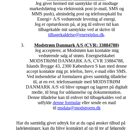
Jeg giver hermed mit samtykke til at modtage
markedsføring via elektronisk post (e-mail, SMS og
Vi videregiver oplysninger, hvis vi er forpligtet til det efter
MMS push), almindelig post og telefonopkald fra
loven, eller hvis vi forpligtet til det efter en retskendelse.
Energi+ A/S vedrørende levering af energi.
Jeg er opmærksom på, at jeg til enhver tid kan
5. DU KAN TIL ENHVER TID TILBAGEKALDE DIT
tilbagekalde mit samtykke ved at skrive til
MARKEDSFØRINGSRETLIGE SAMTYKKE
tilbagekaldelse@energiplus.dk
.
Du kan til enhver tid trække dit samtykke tilbage. Når du har
tilbagekaldt dit samtykke, modtager du ikke yderligere
Modstrøm Danmark A/S (CVR: 33884788)
henvendelser eller elektronisk markedsføringsmateriale fra os
Jeg accepterer, at Modstrøm kan kontakte mig
eller vores samarbejdspartnere, medmindre du har givet andet
vedrørende salg af strøm. Energiselskabet
samtykke til, at vi må henvende os til dig.
MODSTRØM DANMARK A/S, CVR 33884788,
Islands Brygge 43, 2300 København S kan med denne
Ønsker du at tilbagekalde dit samtykke, kan du henvende dig
accept kontakte mig pr. telefon, brev, e-mail eller SMS.
til den enkelte virksomhed – eller skrive til os på
Ved indsendelse af formularen gives samtidig tilladelse
hej@findelpriser.dk
til, at en evt. telefonsamtale med MODSTRØM
6. HVOR LÆNGE OPBEVARER I OPLYSNINGERNE
DANMARK A/S vil blive optaget og lageret på digitalt
OM MIG?
medie, til brug for uddannelse og dokumentation.
Vi opbevarer og behandler dine oplysninger lige så længe, det
Denne tilladelse kan til enhver tid tilbagekaldes ved at
er nødvendigt i forhold til at opfylde dit ønske om at blive
udfylde
denne formular
eller sende en mail
kontaktet. Dog vil dine personoplysninger hos FindElpriser.dk
til
msdata@modstroem.dk
automatisk blive slettet efter 6 måneder eller når du trækker dit
samtykke tilbage.
Har du samtidig givet udtryk for at du også ønsker tilbud på
I overensstemmelse med Forbrugerombudsmandens
ladeløsninger, kan du blive kontaktet af op til tre af følgende