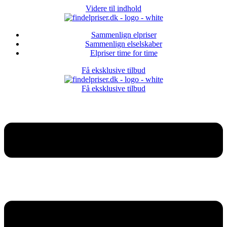
Videre til indhold
Sammenlign elpriser
Sammenlign elselskaber
Elpriser time for time
Få eksklusive tilbud
Få eksklusive tilbud