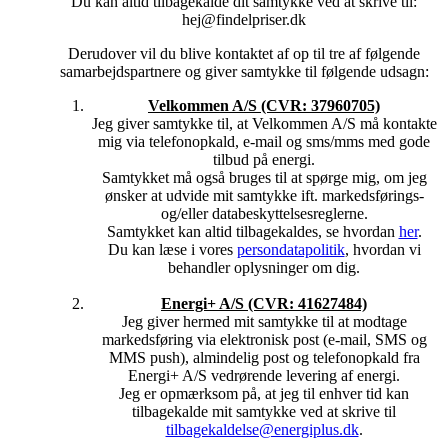
Du kan altid tilbagekalde dit samtykke ved at skrive til:
hej@findelpriser.dk
4. DELING AF DINE PERSONOPLYSNINGER MED
ANDRE
Derudover vil du blive kontaktet af op til tre af følgende
Vi videregiver dine personoplysninger til de udvalgte
samarbejdspartnere og giver samtykke til følgende udsagn:
samarbejdspartnere i forbindelse med din forespørgsel på
energi og opladning. Du vil højest blive kontakte af tre af
Velkommen A/S (CVR:
37960705)
vores samarbejdspartnere.
Jeg giver samtykke til, at Velkommen A/S må kontakte
mig via telefonopkald, e-mail og sms/mms med gode
Samarbejdsparterne kan også dele informationer med
tilbud på energi.
FindElpriser.dk om status på evt. aktiviteter og kundeforhold.
Samtykket må også bruges til at spørge mig, om jeg
Vi overlader desuden dine personoplysninger til
ønsker at udvide mit samtykke ift. markedsførings-
databehandlere når dette er en forudsætning for at opfylde
og/eller databeskyttelsesreglerne.
formålet.
Samtykket kan altid tilbagekaldes, se hvordan
her
.
Vores databehandlere behandler alene dine personoplysninger
Du kan læse i vores
persondatapolitik
, hvordan vi
til vores formål og på vores instruks. Vi forsøger at begrænse
behandler oplysninger om dig.
videregivelsen af data i personhenførbar form og dermed
videregivelsen af oplysninger, som kan henføres til dig
Energi+ A/S (CVR: 41627484)
personligt.
Jeg giver hermed mit samtykke til at modtage
markedsføring via elektronisk post (e-mail, SMS og
Vi videregiver oplysninger, hvis vi er forpligtet til det efter
MMS push), almindelig post og telefonopkald fra
loven, eller hvis vi forpligtet til det efter en retskendelse.
Energi+ A/S vedrørende levering af energi.
Jeg er opmærksom på, at jeg til enhver tid kan
5. DU KAN TIL ENHVER TID TILBAGEKALDE DIT
tilbagekalde mit samtykke ved at skrive til
MARKEDSFØRINGSRETLIGE SAMTYKKE
tilbagekaldelse@energiplus.dk
.
Du kan til enhver tid trække dit samtykke tilbage. Når du har