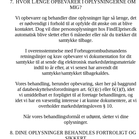
HVOR LÆNGE OPBEVARER I OPLYSNINGERNE OM
MIG?
Vi opbevarer og behandler dine oplysninger lige så længe, det
er nødvendigt i forhold til at opfylde dit ønske om at blive
kontaktet. Dog vil dine personoplysninger hos FindElpriser.dk
automatisk blive slettet efter 6 måneder eller når du trækker dit
samtykke tilbage.
I overensstemmelse med Forbrugerombudsmandens
retningslinjer og krav opbevarer vi dokumentation for dit
samtykke til at sende dig elektronisk markedsføringsmateriale
indtil to år efter, at vi senest har anvendt dit
samtykke/samtykket tilbagekaldes.
Vores behandling, herunder opbevaring, sker her på baggrund
af databeskyttelsesforordningen art. 6(1)(c) eller 6(1)(f), idet
vi umiddelbart er forpligtet til at foretage behandlingen, og
idet vi har en væsentlig interesse i at kunne dokumentere, at vi
overholder markedsføringsloven § 10.
Når vores behandlingsformål er udtømt, sletter vi dine
oplysninger.
DINE OPLYSNINGER BEHANDLES FORTROLIGT OG
SIKKERT