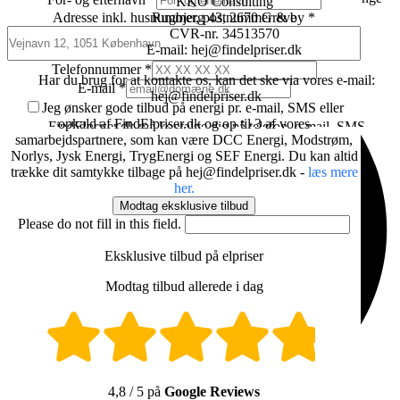
KKO Consulting
hvert år.
Adresse inkl. husnummer, postnummer & by
*
Rugbjerg 43, 2670 Greve
CVR-nr. 34513570
E-mail: hej@findelpriser.dk
Telefonnummer
*
Har du brug for at kontakte os, kan det ske via vores e-mail:
E-mail
*
hej@findelpriser.dk
Jeg ønsker gode tilbud på energi pr. e-mail, SMS eller
opkald af FindElpriser.dk og op til 3 af vores
FindElpriser.dk må kontakte dig på telefon, e-mail, SMS
samarbejdspartnere, som kan være DCC Energi, Modstrøm,
angående din igangværende forespørgsel og fremtidige
Norlys, Jysk Energi, TrygEnergi og SEF Energi. Du kan altid
muligheder for at spare penge.
trække dit samtykke tilbage på hej@findelpriser.dk -
læs mere
FindElpriser.dk kontakter dig indledningsvis med meddelelser
her.
angående din igangværende forespørgsel, eller andre relevante
Modtag eksklusive tilbud
informationer i relation til din forespørgsel.
Please do not fill in this field.
Du kan altid tilbagekalde dit samtykke ved at skrive til:
hej@findelpriser.dk
Eksklusive tilbud på elpriser
Derudover vil du blive kontaktet af op til tre af følgende
Modtag tilbud allerede i dag
samarbejdspartnere og giver samtykke til følgende udsagn:
Norlys Energi A/S (CVR: 25118359)
Jeg giver samtykke til, at Norlys Energi A/S må
kontakte mig via telefonopkald, e-mail og sms/mms med
gode tilbud på energi.
4,8 / 5 på
Google Reviews
Samtidig giver jeg samtykke til behandling af min