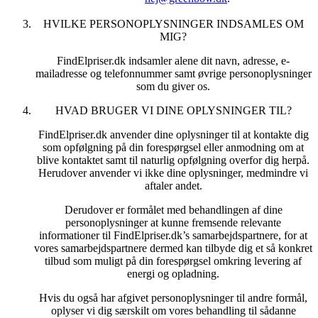
har en væsentlig interesse i at kunne dokumentere, at vi
overholder markedsføringsloven § 10.
HVILKE PERSONOPLYSNINGER INDSAMLES OM
MIG?
Når vores behandlingsformål er udtømt, sletter vi dine
oplysninger.
FindElpriser.dk indsamler alene dit navn, adresse, e-
mailadresse og telefonnummer samt øvrige personoplysninger
7. DINE OPLYSNINGER BEHANDLES FORTROLIGT
som du giver os.
OG SIKKERT
Vi opbevarer dine oplysninger fortroligt og sikkert. Vi har
HVAD BRUGER VI DINE OPLYSNINGER TIL?
implementeret de nødvendige tekniske og organisatoriske
FindElpriser.dk anvender dine oplysninger til at kontakte dig
sikkerhedsforanstaltninger mod, at dine oplysninger hændeligt
som opfølgning på din forespørgsel eller anmodning om at
eller ulovligt tilintetgøres, fortabes eller forringes, samt mod, at
blive kontaktet samt til naturlig opfølgning overfor dig herpå.
de kommer til uvedkommendes kendskab, misbruges eller i
Herudover anvender vi ikke dine oplysninger, medmindre vi
øvrigt behandles i strid med de databeskyttelsesretlige regler.
aftaler andet.
×
Derudover er formålet med behandlingen af dine
personoplysninger at kunne fremsende relevante
informationer til FindElpriser.dk’s samarbejdspartnere, for at
vores samarbejdspartnere dermed kan tilbyde dig et så konkret
tilbud som muligt på din forespørgsel omkring levering af
energi og opladning.
Hvis du også har afgivet personoplysninger til andre formål,
oplyser vi dig særskilt om vores behandling til sådanne