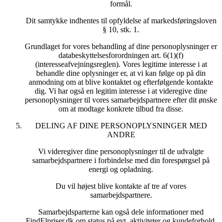
formål.
Dit samtykke indhentes til opfyldelse af markedsføringsloven
§ 10, stk. 1.
Grundlaget for vores behandling af dine personoplysninger er
databeskyttelsesforordningen art. 6(1)(f)
(interesseafvejningsreglen). Vores legitime interesse i at
behandle dine oplysninger er, at vi kan følge op på din
anmodning om at blive kontaktet og efterfølgende kontakte
dig. Vi har også en legitim interesse i at videregive dine
personoplysninger til vores samarbejdspartnere efter dit ønske
om at modtage konkrete tilbud fra disse.
DELING AF DINE PERSONOPLYSNINGER MED
ANDRE
Vi videregiver dine personoplysninger til de udvalgte
samarbejdspartnere i forbindelse med din forespørgsel på
energi og opladning.
Du vil højest blive kontakte af tre af vores
samarbejdspartnere.
Samarbejdsparterne kan også dele informationer med
FindElpriser.dk om status på evt. aktiviteter og kundeforhold.