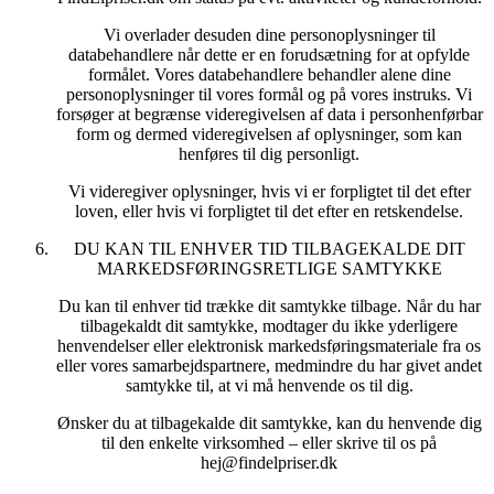
Vi overlader desuden dine personoplysninger til
databehandlere når dette er en forudsætning for at opfylde
formålet. Vores databehandlere behandler alene dine
personoplysninger til vores formål og på vores instruks. Vi
forsøger at begrænse videregivelsen af data i personhenførbar
form og dermed videregivelsen af oplysninger, som kan
henføres til dig personligt.
Vi videregiver oplysninger, hvis vi er forpligtet til det efter
loven, eller hvis vi forpligtet til det efter en retskendelse.
DU KAN TIL ENHVER TID TILBAGEKALDE DIT
MARKEDSFØRINGSRETLIGE SAMTYKKE
Du kan til enhver tid trække dit samtykke tilbage. Når du har
tilbagekaldt dit samtykke, modtager du ikke yderligere
henvendelser eller elektronisk markedsføringsmateriale fra os
eller vores samarbejdspartnere, medmindre du har givet andet
samtykke til, at vi må henvende os til dig.
Ønsker du at tilbagekalde dit samtykke, kan du henvende dig
til den enkelte virksomhed – eller skrive til os på
hej@findelpriser.dk