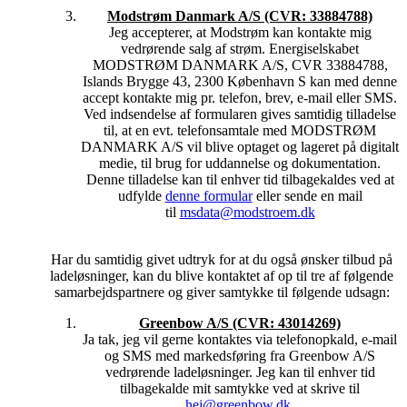
tilbagekaldt dit samtykke, modtager du ikke yderligere
Modstrøm Danmark A/S (CVR: 33884788)
henvendelser eller elektronisk markedsføringsmateriale fra os
Jeg accepterer, at Modstrøm kan kontakte mig
eller vores samarbejdspartnere, medmindre du har givet andet
vedrørende salg af strøm. Energiselskabet
samtykke til, at vi må henvende os til dig.
MODSTRØM DANMARK A/S, CVR 33884788,
Islands Brygge 43, 2300 København S kan med denne
Ønsker du at tilbagekalde dit samtykke, kan du henvende dig
accept kontakte mig pr. telefon, brev, e-mail eller SMS.
til den enkelte virksomhed – eller skrive til os på
Ved indsendelse af formularen gives samtidig tilladelse
hej@findelpriser.dk
til, at en evt. telefonsamtale med MODSTRØM
6. HVOR LÆNGE OPBEVARER I OPLYSNINGERNE
DANMARK A/S vil blive optaget og lageret på digitalt
OM MIG?
medie, til brug for uddannelse og dokumentation.
Vi opbevarer og behandler dine oplysninger lige så længe, det
Denne tilladelse kan til enhver tid tilbagekaldes ved at
er nødvendigt i forhold til at opfylde dit ønske om at blive
udfylde
denne formular
eller sende en mail
kontaktet. Dog vil dine personoplysninger hos FindElpriser.dk
til
msdata@modstroem.dk
automatisk blive slettet efter 6 måneder eller når du trækker dit
samtykke tilbage.
Har du samtidig givet udtryk for at du også ønsker tilbud på
I overensstemmelse med Forbrugerombudsmandens
ladeløsninger, kan du blive kontaktet af op til tre af følgende
retningslinjer og krav opbevarer vi dokumentation for dit
samarbejdspartnere og giver samtykke til følgende udsagn:
samtykke til at sende dig elektronisk markedsføringsmateriale
Greenbow A/S (CVR: 43014269)
indtil to år efter, at vi senest har anvendt dit
Ja tak, jeg vil gerne kontaktes via telefonopkald, e-mail
samtykke/samtykket tilbagekaldes.
og SMS med markedsføring fra Greenbow A/S
Vores behandling, herunder opbevaring, sker her på baggrund
vedrørende ladeløsninger. Jeg kan til enhver tid
af databeskyttelsesforordningen art. 6(1)(c) eller 6(1)(f), idet vi
tilbagekalde mit samtykke ved at skrive til
umiddelbart er forpligtet til at foretage behandlingen, og idet vi
hej@greenbow.dk
.