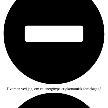
Hvordan ved jeg, om en energitype er økonomisk fordelagtig?