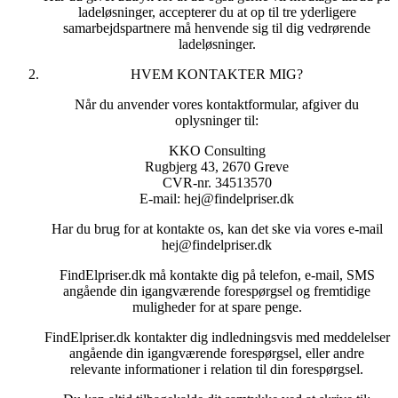
ladeløsninger, accepterer du at op til tre yderligere
Herudover anvender vi ikke dine oplysninger, medmindre vi
samarbejdspartnere må henvende sig til dig vedrørende
aftaler andet.
ladeløsninger.
Derudover er formålet med behandlingen af dine
HVEM KONTAKTER MIG?
personoplysninger at kunne fremsende relevante informationer
til FindElpriser.dk’s samarbejdspartnere, for at vores
Når du anvender vores kontaktformular, afgiver du
samarbejdspartnere dermed kan tilbyde dig et så konkret tilbud
oplysninger til:
som muligt på din forespørgsel omkring levering af energi og
opladning.
KKO Consulting
Rugbjerg 43, 2670 Greve
Hvis du også har afgivet personoplysninger til andre formål,
CVR-nr. 34513570
oplyser vi dig særskilt om vores behandling til sådanne formål.
E-mail: hej@findelpriser.dk
Dit samtykke indhentes til opfyldelse af markedsføringsloven
Har du brug for at kontakte os, kan det ske via vores e-mail
§ 10, stk. 1.
hej@findelpriser.dk
Grundlaget for vores behandling af dine personoplysninger er
databeskyttelsesforordningen art. 6(1)(f)
FindElpriser.dk må kontakte dig på telefon, e-mail, SMS
(interesseafvejningsreglen). Vores legitime interesse i at
angående din igangværende forespørgsel og fremtidige
behandle dine oplysninger er, at vi kan følge op på din
muligheder for at spare penge.
anmodning om at blive kontaktet og efterfølgende kontakte
dig.
FindElpriser.dk kontakter dig indledningsvis med meddelelser
angående din igangværende forespørgsel, eller andre
Vi har også en legitim interesse i at videregive dine
relevante informationer i relation til din forespørgsel.
personoplysninger til vores samarbejdspartnere efter dit ønske
om at modtage konkrete tilbud fra disse.