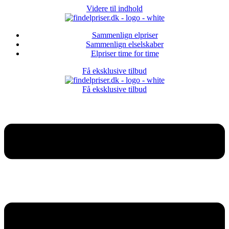
Videre til indhold
Sammenlign elpriser
Sammenlign elselskaber
Elpriser time for time
Få eksklusive tilbud
Få eksklusive tilbud