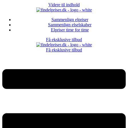
Videre til indhold
Sammenlign elpriser
Sammenlign elselskaber
Elpriser time for time
Få eksklusive tilbud
Få eksklusive tilbud