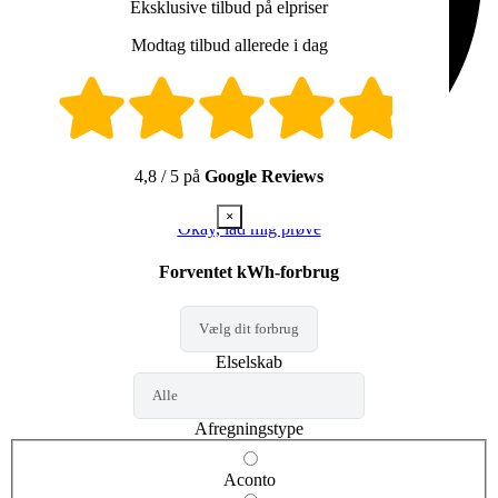
hej@findelpriser.dk
Eksklusive tilbud på elpriser
Derudover vil du blive kontaktet af op til tre af følgende
Modtag tilbud allerede i dag
samarbejdspartnere og giver samtykke til følgende udsagn:
Norlys Energi A/S (CVR: 25118359)
Jeg giver samtykke til, at Norlys Energi A/S må
kontakte mig via telefonopkald, e-mail og sms/mms med
gode tilbud på energi.
4,8 / 5 på
Google Reviews
Samtidig giver jeg samtykke til behandling af min
persondata i den forbindelse.
×
Samtykket kan altid tilbagekaldes ved at kontakte os på
Okay, lad mig prøve
energi@norlys.dk
eller ved at klikke på afmeldingslinket
i vores e-mails.
Forventet kWh-forbrug
Du kan læse i vores
persondatapolitik
, hvordan vi
behandler oplysninger om dig.
JYSK ENERGI A/S (CVR: 21105848)
Jeg giver hermed mit samtykke til at modtage
markedsføring fra Jysk Energi A/S via e-mail, sms og
Elselskab
telefonopkald vedrørende gode tilbud på energi.
Samtidig giver jeg samtykke til behandling af min
persondata i den forbindelse.
Afregningstype
Du kan til enhver tid trække dit samtykke tilbage ved at
kontakte os på
kundeservice@jyskenergi.dk
eller ved at
Aconto
klikke på afmeldingslinket i vores e-mails.