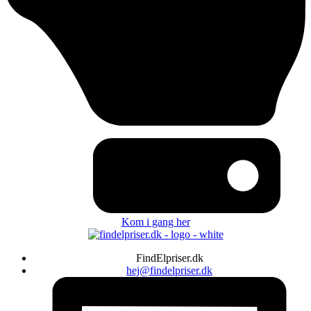
Kom i gang her
FindElpriser.dk
hej@findelpriser.dk