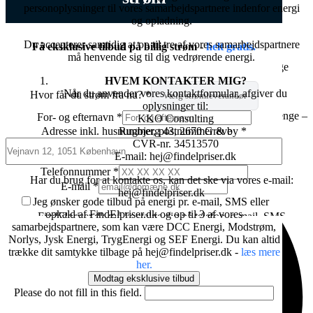
personoplysninger til vores samarbejdspartnere indenfor energi
årligt!
Elpriser time for time
og opladning.
Er du sikker på du har den billigste elaftale?
Du accepterer samtidig at op til tre af vores samarbejdspartnere
Få eksklusive tilbud på elpriser
Få eksklusive tilbud på billig strøm -
helt gratis.
må henvende sig til dig vedrørende energi.
Vi hjælper dig med at indhente 3 eksklusive tilbud på billige
×
elaftaler,
HVEM KONTAKTER MIG?
som du ikke selv ville kunne opnå.
Når du anvender vores kontaktformular, afgiver du
Hvor får du strøm fra nu?
*
oplysninger til:
Det koster dig intet at prøve, men kan muligvis spare mange penge –
For- og efternavn
*
KKO Consulting
hvert år.
Adresse inkl. husnummer, postnummer & by
*
Rugbjerg 43, 2670 Greve
CVR-nr. 34513570
E-mail: hej@findelpriser.dk
Telefonnummer
*
Har du brug for at kontakte os, kan det ske via vores e-mail:
E-mail
*
hej@findelpriser.dk
Jeg ønsker gode tilbud på energi pr. e-mail, SMS eller
opkald af FindElpriser.dk og op til 3 af vores
FindElpriser.dk må kontakte dig på telefon, e-mail, SMS
samarbejdspartnere, som kan være DCC Energi, Modstrøm,
angående din igangværende forespørgsel og fremtidige
Norlys, Jysk Energi, TrygEnergi og SEF Energi. Du kan altid
muligheder for at spare penge.
trække dit samtykke tilbage på hej@findelpriser.dk -
læs mere
FindElpriser.dk kontakter dig indledningsvis med meddelelser
her.
angående din igangværende forespørgsel, eller andre relevante
Modtag eksklusive tilbud
informationer i relation til din forespørgsel.
Please do not fill in this field.
Du kan altid tilbagekalde dit samtykke ved at skrive til: