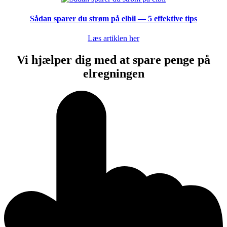
Sådan sparer du strøm på elbil — 5 effektive tips
Læs artiklen her
Vi hjælper dig med at spare penge på
elregningen