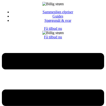
Sammenlign elpriser
Guides
Spørgsmål & svar
Få tilbud nu
Få tilbud nu