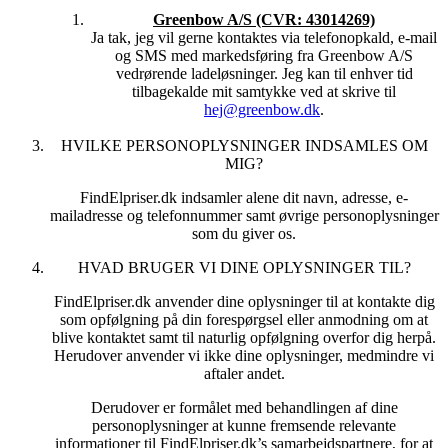
indtil to år efter, at vi senest har anvendt dit
Greenbow A/S (CVR: 43014269)
samtykke/samtykket tilbagekaldes.
Ja tak, jeg vil gerne kontaktes via telefonopkald, e-mail
og SMS med markedsføring fra Greenbow A/S
Vores behandling, herunder opbevaring, sker her på baggrund
vedrørende ladeløsninger. Jeg kan til enhver tid
af databeskyttelsesforordningen art. 6(1)(c) eller 6(1)(f), idet vi
tilbagekalde mit samtykke ved at skrive til
umiddelbart er forpligtet til at foretage behandlingen, og idet vi
hej@greenbow.dk
.
har en væsentlig interesse i at kunne dokumentere, at vi
overholder markedsføringsloven § 10.
HVILKE PERSONOPLYSNINGER INDSAMLES OM
Når vores behandlingsformål er udtømt, sletter vi dine
MIG?
oplysninger.
FindElpriser.dk indsamler alene dit navn, adresse, e-
7. DINE OPLYSNINGER BEHANDLES FORTROLIGT
mailadresse og telefonnummer samt øvrige personoplysninger
OG SIKKERT
som du giver os.
Vi opbevarer dine oplysninger fortroligt og sikkert. Vi har
HVAD BRUGER VI DINE OPLYSNINGER TIL?
implementeret de nødvendige tekniske og organisatoriske
sikkerhedsforanstaltninger mod, at dine oplysninger hændeligt
FindElpriser.dk anvender dine oplysninger til at kontakte dig
eller ulovligt tilintetgøres, fortabes eller forringes, samt mod, at
som opfølgning på din forespørgsel eller anmodning om at
de kommer til uvedkommendes kendskab, misbruges eller i
blive kontaktet samt til naturlig opfølgning overfor dig herpå.
øvrigt behandles i strid med de databeskyttelsesretlige regler.
Herudover anvender vi ikke dine oplysninger, medmindre vi
aftaler andet.
×
Derudover er formålet med behandlingen af dine
personoplysninger at kunne fremsende relevante
informationer til FindElpriser.dk’s samarbejdspartnere, for at