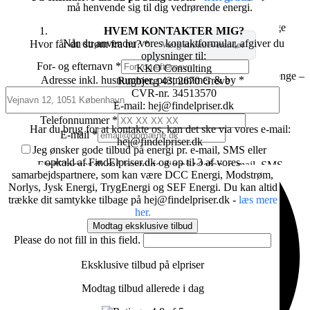
Er du sikker på du har den billigste elaftale?
må henvende sig til dig vedrørende energi.
×
Vi hjælper dig med at indhente 3 eksklusive tilbud på billige
HVEM KONTAKTER MIG?
elaftaler,
Når du anvender vores kontaktformular, afgiver du
Hvor får du strøm fra nu?
*
som du ikke selv ville kunne opnå.
oplysninger til:
For- og efternavn
*
KKO Consulting
Det koster dig intet at prøve, men kan muligvis spare mange penge –
Adresse inkl. husnummer, postnummer & by
*
Rugbjerg 43, 2670 Greve
hvert år.
CVR-nr. 34513570
E-mail: hej@findelpriser.dk
Telefonnummer
*
Har du brug for at kontakte os, kan det ske via vores e-mail:
E-mail
*
hej@findelpriser.dk
Jeg ønsker gode tilbud på energi pr. e-mail, SMS eller
opkald af FindElpriser.dk og op til 3 af vores
FindElpriser.dk må kontakte dig på telefon, e-mail, SMS
samarbejdspartnere, som kan være DCC Energi, Modstrøm,
angående din igangværende forespørgsel og fremtidige
Norlys, Jysk Energi, TrygEnergi og SEF Energi. Du kan altid
muligheder for at spare penge.
trække dit samtykke tilbage på hej@findelpriser.dk -
læs mere
FindElpriser.dk kontakter dig indledningsvis med meddelelser
her.
angående din igangværende forespørgsel, eller andre relevante
Modtag eksklusive tilbud
informationer i relation til din forespørgsel.
Please do not fill in this field.
Du kan altid tilbagekalde dit samtykke ved at skrive til:
hej@findelpriser.dk
Eksklusive tilbud på elpriser
Derudover vil du blive kontaktet af op til tre af følgende
Modtag tilbud allerede i dag
samarbejdspartnere og giver samtykke til følgende udsagn: