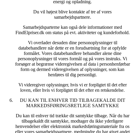
energi og opladning.
Du vil højest blive kontakte af tre af vores
samarbejdspartnere.
Samarbejdsparterne kan også dele informationer med
FindElpriser.dk om status på evt. aktiviteter og kundeforhold.
Vi overlader desuden dine personoplysninger til
databehandlere når dette er en forudsætning for at opfylde
formålet. Vores databehandlere behandler alene dine
personoplysninger til vores formål og på vores instruks. Vi
forsøger at begrænse videregivelsen af data i personhenførbar
form og dermed videregivelsen af oplysninger, som kan
henføres til dig personligt.
Vi videregiver oplysninger, hvis vi er forpligtet til det efter
loven, eller hvis vi forpligtet til det efter en retskendelse.
DU KAN TIL ENHVER TID TILBAGEKALDE DIT
MARKEDSFØRINGSRETLIGE SAMTYKKE
Du kan til enhver tid trække dit samtykke tilbage. Når du har
tilbagekaldt dit samtykke, modtager du ikke yderligere
henvendelser eller elektronisk markedsføringsmateriale fra os
eller vores samarbejdspartnere, medmindre du har givet andet