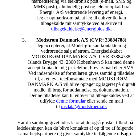
markedsføring via elektronisk post (e-mail, SMS og
loven, eller hvis vi forpligtet til det efter en retskendelse.
MMS push), almindelig post og telefonopkald fra
Energi+ A/S vedrørende levering af energi.
5. DU KAN TIL ENHVER TID TILBAGEKALDE DIT
Jeg er opmærksom på, at jeg til enhver tid kan
MARKEDSFØRINGSRETLIGE SAMTYKKE
tilbagekalde mit samtykke ved at skrive til
Du kan til enhver tid trække dit samtykke tilbage. Når du har
tilbagekaldelse@energiplus.dk
.
tilbagekaldt dit samtykke, modtager du ikke yderligere
henvendelser eller elektronisk markedsføringsmateriale fra os
Modstrøm Danmark A/S (CVR: 33884788)
eller vores samarbejdspartnere, medmindre du har givet andet
Jeg accepterer, at Modstrøm kan kontakte mig
samtykke til, at vi må henvende os til dig.
vedrørende salg af strøm. Energiselskabet
MODSTRØM DANMARK A/S, CVR 33884788,
Ønsker du at tilbagekalde dit samtykke, kan du henvende dig
Islands Brygge 43, 2300 København S kan med denne
til den enkelte virksomhed – eller skrive til os på
accept kontakte mig pr. telefon, brev, e-mail eller SMS.
hej@findelpriser.dk
Ved indsendelse af formularen gives samtidig tilladelse
til, at en evt. telefonsamtale med MODSTRØM
6. HVOR LÆNGE OPBEVARER I OPLYSNINGERNE
DANMARK A/S vil blive optaget og lageret på digitalt
OM MIG?
medie, til brug for uddannelse og dokumentation.
Vi opbevarer og behandler dine oplysninger lige så længe, det
Denne tilladelse kan til enhver tid tilbagekaldes ved at
er nødvendigt i forhold til at opfylde dit ønske om at blive
udfylde
denne formular
eller sende en mail
kontaktet. Dog vil dine personoplysninger hos FindElpriser.dk
til
msdata@modstroem.dk
automatisk blive slettet efter 6 måneder eller når du trækker dit
samtykke tilbage.
Har du samtidig givet udtryk for at du også ønsker tilbud på
I overensstemmelse med Forbrugerombudsmandens
ladeløsninger, kan du blive kontaktet af op til tre af følgende
retningslinjer og krav opbevarer vi dokumentation for dit
samarbejdspartnere og giver samtykke til følgende udsagn:
samtykke til at sende dig elektronisk markedsføringsmateriale