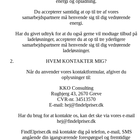
energi og opladning.
som du giver os.
Du accepterer samtidig at op til tre af vores
3. HVAD BRUGER VI DINE OPLYSNINGER TIL?
samarbejdspartnere må henvende sig til dig vedrørende
FindElpriser.dk anvender dine oplysninger til at kontakte dig
energi.
som opfølgning på din forespørgsel eller anmodning om at
blive kontaktet samt til naturlig opfølgning overfor dig herpå.
Har du givet udtryk for at du også gerne vil modtage tilbud på
Herudover anvender vi ikke dine oplysninger, medmindre vi
ladeløsninger, accepterer du at op til tre yderligere
aftaler andet.
samarbejdspartnere må henvende sig til dig vedrørende
ladeløsninger.
Derudover er formålet med behandlingen af dine
personoplysninger at kunne fremsende relevante informationer
HVEM KONTAKTER MIG?
til FindElpriser.dk’s samarbejdspartnere, for at vores
samarbejdspartnere dermed kan tilbyde dig et så konkret tilbud
Når du anvender vores kontaktformular, afgiver du
som muligt på din forespørgsel omkring levering af energi og
oplysninger til:
opladning.
KKO Consulting
Hvis du også har afgivet personoplysninger til andre formål,
Rugbjerg 43, 2670 Greve
oplyser vi dig særskilt om vores behandling til sådanne formål.
CVR-nr. 34513570
E-mail: hej@findelpriser.dk
Dit samtykke indhentes til opfyldelse af markedsføringsloven
§ 10, stk. 1.
Har du brug for at kontakte os, kan det ske via vores e-mail
Grundlaget for vores behandling af dine personoplysninger er
hej@findelpriser.dk
databeskyttelsesforordningen art. 6(1)(f)
(interesseafvejningsreglen). Vores legitime interesse i at
FindElpriser.dk må kontakte dig på telefon, e-mail, SMS
behandle dine oplysninger er, at vi kan følge op på din
angående din igangværende forespørgsel og fremtidige
anmodning om at blive kontaktet og efterfølgende kontakte