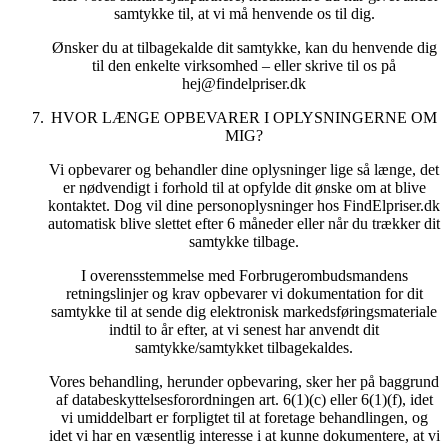
samtykke til, at vi må henvende os til dig.
Ønsker du at tilbagekalde dit samtykke, kan du henvende dig
til den enkelte virksomhed – eller skrive til os på
hej@findelpriser.dk
HVOR LÆNGE OPBEVARER I OPLYSNINGERNE OM
MIG?
Vi opbevarer og behandler dine oplysninger lige så længe, det
er nødvendigt i forhold til at opfylde dit ønske om at blive
kontaktet. Dog vil dine personoplysninger hos FindElpriser.dk
automatisk blive slettet efter 6 måneder eller når du trækker dit
samtykke tilbage.
I overensstemmelse med Forbrugerombudsmandens
retningslinjer og krav opbevarer vi dokumentation for dit
samtykke til at sende dig elektronisk markedsføringsmateriale
indtil to år efter, at vi senest har anvendt dit
samtykke/samtykket tilbagekaldes.
Vores behandling, herunder opbevaring, sker her på baggrund
af databeskyttelsesforordningen art. 6(1)(c) eller 6(1)(f), idet
vi umiddelbart er forpligtet til at foretage behandlingen, og
idet vi har en væsentlig interesse i at kunne dokumentere, at vi