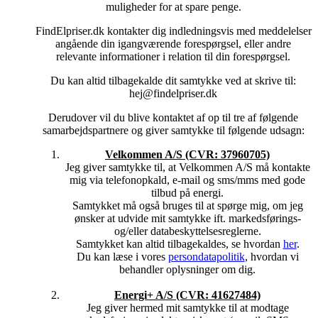
muligheder for at spare penge.
dig.
FindElpriser.dk kontakter dig indledningsvis med meddelelser
Vi har også en legitim interesse i at videregive dine
angående din igangværende forespørgsel, eller andre
personoplysninger til vores samarbejdspartnere efter dit ønske
relevante informationer i relation til din forespørgsel.
om at modtage konkrete tilbud fra disse.
Du kan altid tilbagekalde dit samtykke ved at skrive til:
4. DELING AF DINE PERSONOPLYSNINGER MED
hej@findelpriser.dk
ANDRE
Vi videregiver dine personoplysninger til de udvalgte
Derudover vil du blive kontaktet af op til tre af følgende
samarbejdspartnere i forbindelse med din forespørgsel på
samarbejdspartnere og giver samtykke til følgende udsagn:
energi og opladning. Du vil højest blive kontakte af tre af
vores samarbejdspartnere.
Velkommen A/S (CVR:
37960705)
Jeg giver samtykke til, at Velkommen A/S må kontakte
Samarbejdsparterne kan også dele informationer med
mig via telefonopkald, e-mail og sms/mms med gode
FindElpriser.dk om status på evt. aktiviteter og kundeforhold.
tilbud på energi.
Vi overlader desuden dine personoplysninger til
Samtykket må også bruges til at spørge mig, om jeg
databehandlere når dette er en forudsætning for at opfylde
ønsker at udvide mit samtykke ift. markedsførings-
formålet.
og/eller databeskyttelsesreglerne.
Vores databehandlere behandler alene dine personoplysninger
Samtykket kan altid tilbagekaldes, se hvordan
her
.
til vores formål og på vores instruks. Vi forsøger at begrænse
Du kan læse i vores
persondatapolitik
, hvordan vi
videregivelsen af data i personhenførbar form og dermed
behandler oplysninger om dig.
videregivelsen af oplysninger, som kan henføres til dig
personligt.
Energi+ A/S (CVR: 41627484)
Jeg giver hermed mit samtykke til at modtage
Vi videregiver oplysninger, hvis vi er forpligtet til det efter